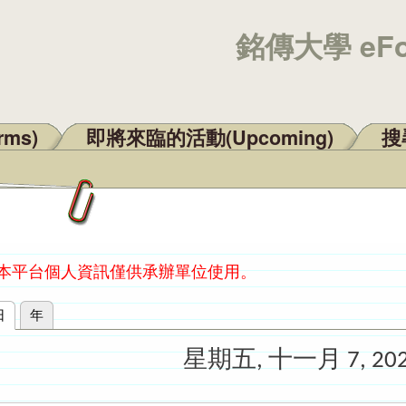
銘傳大學 eF
rms)
即將來臨的活動(Upcoming)
搜尋
：本平台個人資訊僅供承辦單位使用。
日
(作用中頁籤)
年
星期五, 十一月 7, 20