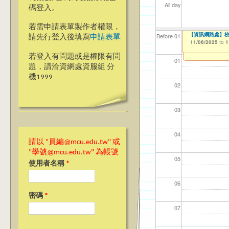
All day
碼登入。
若需申請表單製作者權限，
【教學暨學習資源中
【資訊網路處】2
【資訊網路處】校內
【資網處】efo
【財務處】工讀
【財務處】漏打
Before 01
請先行登入後填寫
申請表單
者申請
09/01/2025
10/29/2025
11/06/2025
11/12/2021
11/15/2021
to
to
to
to
to
1
1
1
03/27/2013
to
若登入有問題或是權限有問
01
題，請洽資網處資服組 分
機1999
02
03
04
請以 "員編@mcu.edu.tw" 或
"學號@mcu.edu.tw" 為帳號
05
使用者名稱
*
06
密碼
*
07