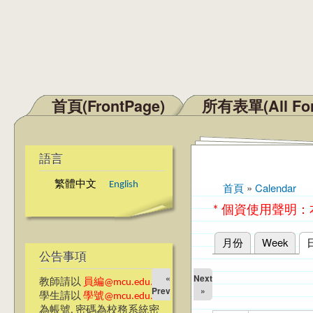
首頁(FrontPage)
所有表單(All Fo
主選單
語言
繁體中文
English
首頁
»
Calendar
您在這裡
* 個資使用聲明
月份
Week
主要索引標籤
公告事項
«
Next
教師請以
員編@mcu.edu.tw
Prev
»
學生請以
學號@mcu.edu.tw
為帳號, 密碼為校務系統密