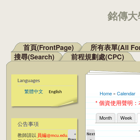
銘傳大學
首頁(FrontPage)
所有表單(All Fo
Main menu
搜尋(Search)
前程規劃處(CPC)
Languages
繁體中文
English
Home
»
Calendar
You are here
* 個資使用聲明
Month
Week
Primary tabs
公告事項
«
Next
教師請以
員編@mcu.edu.tw
Prev
»