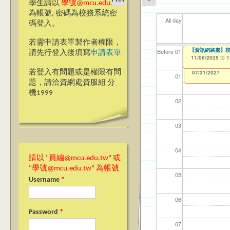
學生請以
學號@mcu.edu.tw
為帳號, 密碼為校務系統密
All day
碼登入。
若需申請表單製作者權限，
Moving Minds: 
【資訊網路處】2
【資訊網路處】校內
【資網處】efor
【財務處】工讀
【財務處】漏打
11
11
11
【學
11
商品
Before 01
請先行登入後填寫
申請表單
09/15/2025
to
1
整合系統～表單製
錄
10/29/2025
11/06/2025
11/12/2021
04/1
02/0
03/0
07/1
09/1
11/0
to
to
to
1
1
07/31/2027
03/27/2013
11/15/2021
to
to
若登入有問題或是權限有問
12/31/2027
07/31/2027
01
題，請洽資網處資服組 分
機1999
02
03
04
請以 "員編@mcu.edu.tw" 或
"學號@mcu.edu.tw" 為帳號
05
Username
*
06
Password
*
07