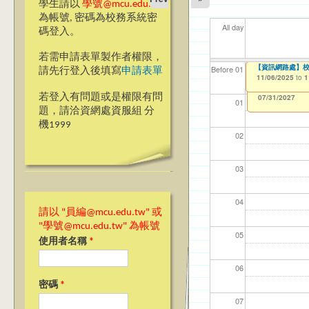
學生請以
學號@mcu.edu.tw
為帳號, 密碼為校務系統密
All day
碼登入。
若需申請表單製作者權限，
Moving Minds: 
【資訊網路處】2
【資訊網路處】校內
【資網處】efor
【財務處】工讀
【財務處】漏打
11
11
11
【學
11
商品
Before 01
請先行登入後填寫
申請表單
09/15/2025
to
1
整合系統～表單製
錄
10/29/2025
11/06/2025
11/12/2021
04/1
02/0
03/0
07/1
09/1
11/0
to
to
to
1
1
07/31/2027
03/27/2013
11/15/2021
to
to
若登入有問題或是權限有問
12/31/2027
07/31/2027
01
題，請洽資網處資服組 分
機1999
02
03
04
請以 "員編@mcu.edu.tw" 或
"學號@mcu.edu.tw" 為帳號
05
使用者名稱
*
06
密碼
*
07