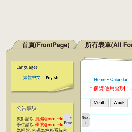
首頁(FrontPage)
所有表單(All Fo
Main menu
Languages
繁體中文
English
Home
»
Calendar
You are here
* 個資使用聲明
Month
Week
Primary tabs
公告事項
«
Next
教師請以
員編@mcu.edu.tw
Prev
»
學生請以
學號@mcu.edu.tw
為帳號, 密碼為校務系統密