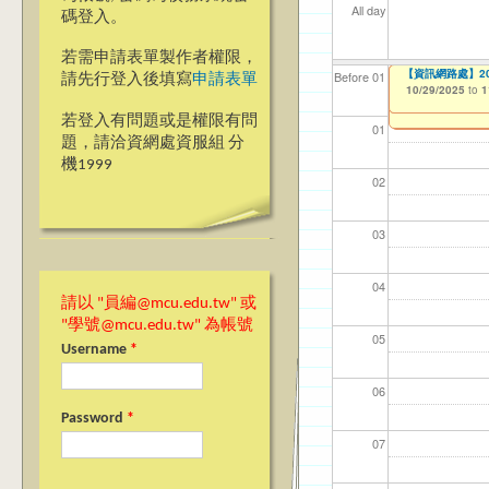
All day
碼登入。
若需申請表單製作者權限，
【教學暨學習資源中心
【傳播學院】銘傳
Ja(>_<)pan
【資訊網路處】2
【資網處】efo
【財務處】工讀
【財務處】漏打
Before 01
請先行登入後填寫
申請表單
Implementation 
者申請
09/19/2025
10/28/2025
10/29/2025
11/12/2021
11/15/2021
to
to
to
to
to
1
1
1
08/21/2025
to
1
03/27/2013
to
若登入有問題或是權限有問
01
題，請洽資網處資服組 分
機1999
02
03
04
請以 "員編@mcu.edu.tw" 或
"學號@mcu.edu.tw" 為帳號
05
Username
*
06
Password
*
07