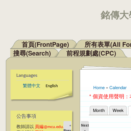
銘傳大學
首頁(FrontPage)
所有表單(All Fo
Main menu
搜尋(Search)
前程規劃處(CPC)
Languages
繁體中文
English
Home
»
Calendar
You are here
* 個資使用聲明
Month
Week
Primary tabs
公告事項
«
Next
教師請以
員編@mcu.edu.tw
Prev
»