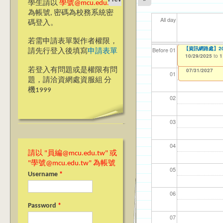
學生請以
學號@mcu.edu.tw
為帳號, 密碼為校務系統密
All day
碼登入。
若需申請表單製作者權限，
Ja(>_<)pan
【資訊網路處】2
【資網處】efor
【財務處】工讀
【財務處】漏打
11
11
11
【學
11
商品
Before 01
請先行登入後填寫
申請表單
整合系統～表單製
錄
10/28/2025
10/29/2025
11/12/2021
04/1
02/0
03/0
07/1
09/1
11/0
to
to
to
1
1
07/31/2027
03/27/2013
11/15/2021
to
to
若登入有問題或是權限有問
12/31/2027
07/31/2027
01
題，請洽資網處資服組 分
機1999
02
03
04
請以 "員編@mcu.edu.tw" 或
"學號@mcu.edu.tw" 為帳號
05
Username
*
06
Password
*
07