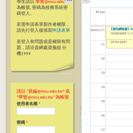
學生請以
學號@mcu.edu.tw
為帳號, 密碼為校務系統密
All day
碼登入。
若需申請表單製作者權限，
Ja(>_<)pan
【資訊網路處】2
【資網處】efor
【財務處】工讀
【財務處】漏打
11
11
11
【學
11
商品
Before 01
請先行登入後填寫
申請表單
整合系統～表單製
錄
10/28/2025
10/29/2025
11/12/2021
04/1
02/0
03/0
07/1
09/1
11/0
to
to
to
1
1
07/31/2027
03/27/2013
11/15/2021
to
to
若登入有問題或是權限有問
12/31/2027
07/31/2027
01
題，請洽資網處資服組 分
機1999
02
03
04
請以 "員編@mcu.edu.tw" 或
"學號@mcu.edu.tw" 為帳號
05
使用者名稱
*
06
密碼
*
07