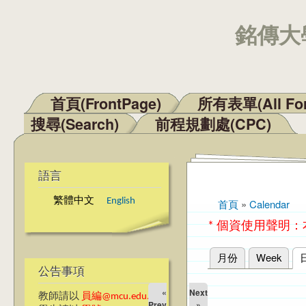
銘傳大學
首頁(FrontPage)
所有表單(All Fo
主選單
搜尋(Search)
前程規劃處(CPC)
語言
繁體中文
English
首頁
»
Calendar
您在這裡
* 個資使用聲明
月份
Week
主要索引標籤
公告事項
«
Next
教師請以
員編@mcu.edu.tw
Prev
»