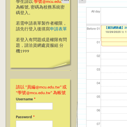
學生請以
學號@mcu.edu.tw
為帳號, 密碼為校務系統密
All day
碼登入。
若需申請表單製作者權限，
時間異動~【教學暨
銘傳大學教師學術研究成果
【研究發展處】114學
ja>_<pan應
Ja>_<pan-應
Ja(>_<)pan
【資訊網路處】2
【資網處】efor
【財務處】工讀
【財務處】漏打
11
11
11
【學
11
商品
Before 01
請先行登入後填寫
申請表單
Procedures for 
Award (Book/Cha
整合系統～表單製
錄
09/01/2025
10/16/2025
10/20/2025
10/28/2025
10/29/2025
11/12/2021
04/1
02/0
03/0
07/1
09/1
11/0
to
to
to
to
to
to
1
1
1
1
1
10/01/2025
10/02/2025
07/31/2027
to
to
1
1
03/27/2013
11/15/2021
to
to
若登入有問題或是權限有問
12/31/2027
07/31/2027
01
題，請洽資網處資服組 分
機1999
02
03
04
請以 "員編@mcu.edu.tw" 或
"學號@mcu.edu.tw" 為帳號
05
Username
*
06
Password
*
07