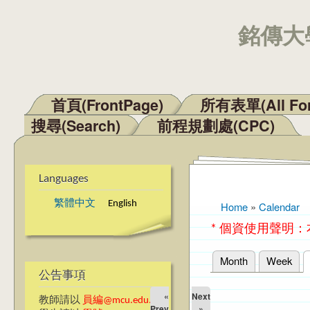
銘傳大學
首頁(FrontPage)
所有表單(All Fo
Main menu
搜尋(Search)
前程規劃處(CPC)
Languages
繁體中文
English
Home
»
Calendar
You are here
* 個資使用聲明
Month
Week
Primary tabs
公告事項
«
Next
教師請以
員編@mcu.edu.tw
Prev
»