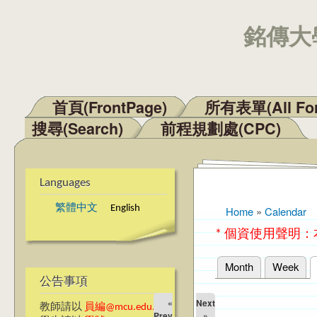
銘傳大學
首頁(FrontPage)
所有表單(All Fo
Main menu
搜尋(Search)
前程規劃處(CPC)
Languages
繁體中文
English
Home
»
Calendar
You are here
* 個資使用聲明
Month
Week
Primary tabs
公告事項
«
Next
教師請以
員編@mcu.edu.tw
Prev
»