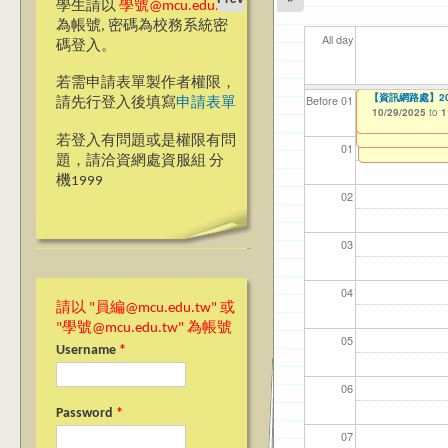
學生請以
學號@mcu.edu.tw
為帳號, 密碼為校務系統密
All day
碼登入。
若需申請表單製作者權限，
時間異動~【教學暨
銘傳大學教師學術研究成果
【研究發展處】114學
ja>_<pan應
Ja>_<pan-應
Ja(>_<)pan
【資訊網路處】2
【資網處】efor
【財務處】工讀
【財務處】漏打
11
11
11
【學
11
商品
Before 01
請先行登入後填寫
申請表單
Procedures for 
Award (Book/Cha
整合系統～表單製
錄
09/01/2025
10/16/2025
10/20/2025
10/28/2025
10/29/2025
11/12/2021
04/1
02/0
03/0
07/1
09/1
11/0
to
to
to
to
to
to
1
1
1
1
1
10/01/2025
10/02/2025
07/31/2027
to
to
1
1
03/27/2013
11/15/2021
to
to
若登入有問題或是權限有問
12/31/2027
07/31/2027
01
題，請洽資網處資服組 分
機1999
02
03
04
請以 "員編@mcu.edu.tw" 或
"學號@mcu.edu.tw" 為帳號
05
Username
*
06
Password
*
07