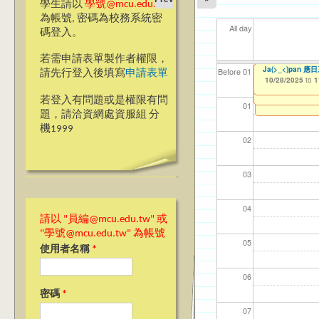
學生請以
學號@mcu.edu.tw
為帳號, 密碼為校務系統密
All day
碼登入。
若需申請表單製作者權限，
Ja>_<pan20
【研究發展處】114
Ja(>_<)pan
【資網處】efor
【財務處】工讀
【財務處】漏打
114學年度前程
11
11
【學
11
教務
商品
Before 01
請先行登入後填寫
申請表單
Application Form
整合系統～表單製
錄
表(服務學習教師研
10/23/2025
10/28/2025
11/12/2021
02/0
03/0
07/1
09/1
11/0
11/0
to
to
to
1
1
10/23/2025
07/31/2027
to
1
03/27/2013
11/15/2021
04/17/2022
to
to
to
若登入有問題或是權限有問
12/31/2027
07/31/2027
07/31/2026
01
題，請洽資網處資服組 分
機1999
02
03
04
請以 "員編@mcu.edu.tw" 或
"學號@mcu.edu.tw" 為帳號
05
使用者名稱
*
06
密碼
*
07