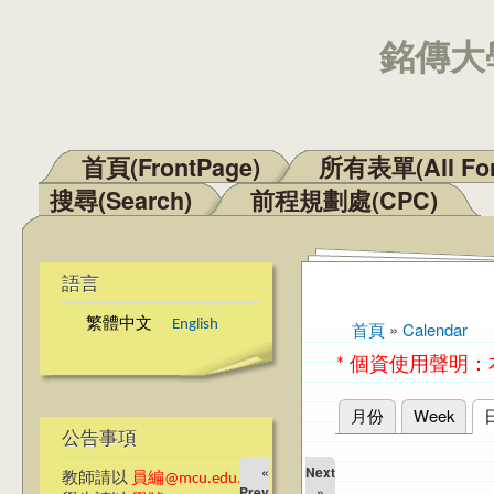
銘傳大學
首頁(FrontPage)
所有表單(All Fo
主選單
搜尋(Search)
前程規劃處(CPC)
語言
繁體中文
English
首頁
»
Calendar
您在這裡
* 個資使用聲明
月份
Week
主要索引標籤
公告事項
«
Next
教師請以
員編@mcu.edu.tw
Prev
»