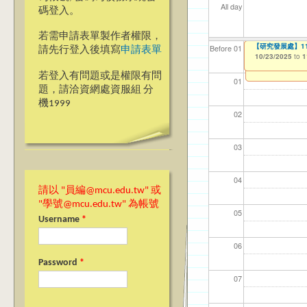
All day
碼登入。
若需申請表單製作者權限，
【高教深耕計畫】115年度
【研究發展處】114年
Ja>_<pan20
【研究發展處】114年度
【資網處】efo
【財務處】工讀
【財務處】漏打
114學年度前程
Before 01
請先行登入後填寫
申請表單
者申請
習)
10/01/2025
10/23/2025
10/23/2025
10/23/2025
11/12/2021
11/15/2021
to
to
to
to
to
to
1
1
1
1
03/27/2013
04/17/2022
to
to
若登入有問題或是權限有問
01
題，請洽資網處資服組 分
機1999
02
03
04
請以 "員編@mcu.edu.tw" 或
"學號@mcu.edu.tw" 為帳號
05
Username
*
06
Password
*
07