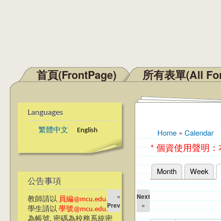
首頁(FrontPage)
所有表單(All Fo
Main menu
Languages
繁體中文
English
Home
»
Calendar
You are here
* 個資使用聲明
Month
Week
Primary tabs
公告事項
«
Next
教師請以
員編@mcu.edu.tw
Prev
»
學生請以
學號@mcu.edu.tw
為帳號, 密碼為校務系統密