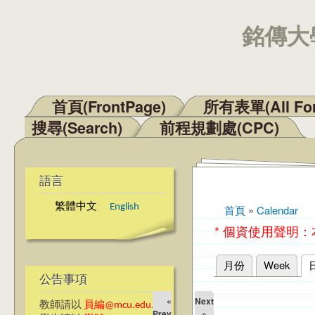
銘傳大學
首頁(FrontPage)
所有表單(All Fo
主選單
搜尋(Search)
前程規劃處(CPC)
語言
繁體中文
English
首頁
»
Calendar
您在這裡
* 個資使用聲明
月份
Week
主要索引標籤
公告事項
«
Next
教師請以
員編@mcu.edu.tw
Prev
»