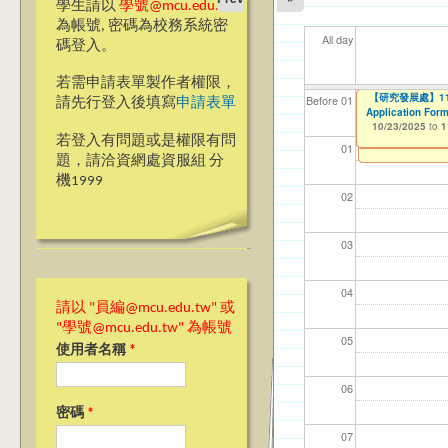
學生請以
學號@mcu.edu.tw
為帳號, 密碼為校務系統密
All day
碼登入。
若需申請表單製作者權限，
【研究發展處】114
Ja>_<pan20
【研究發展處】114
【資網處】efor
【財務處】工讀
【財務處】漏打
114學年度前程
11
11
【學
11
教務
商品
Before 01
請先行登入後填寫
申請表單
"Achievement" 
Application Form
整合系統～表單製
錄
表(服務學習教師研
10/23/2025
11/12/2021
02/0
03/0
07/1
09/1
11/0
11/0
to
to
1
10/23/2025
07/31/2027
to
1
10/23/2025
03/27/2013
11/15/2021
04/17/2022
to
to
to
to
1
若登入有問題或是權限有問
12/31/2027
07/31/2027
07/31/2026
01
題，請洽資網處資服組 分
機1999
02
03
04
請以 "員編@mcu.edu.tw" 或
"學號@mcu.edu.tw" 為帳號
05
使用者名稱
*
06
密碼
*
07