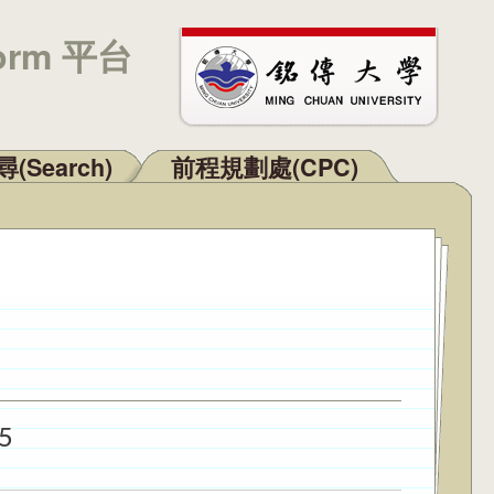
orm 平台
(Search)
前程規劃處(CPC)
5