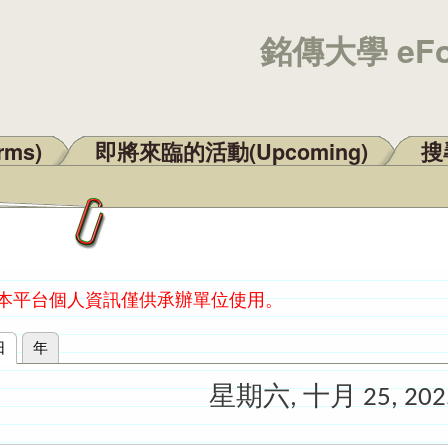
銘傳大學 eF
rms)
即將來臨的活動(Upcoming)
搜尋
：本平台個人資訊僅供承辦單位使用。
日
(作用中頁籤)
年
星期六, 十月 25, 202