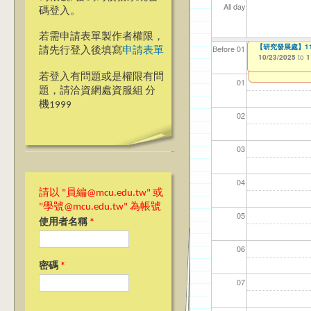
All day
碼登入。
若需申請表單製作者權限，
【研究發展處】114年
Ja>_<pan20
【研究發展處】114年度
【資網處】efo
【財務處】工讀
【財務處】漏打
114學年度前程
Before 01
請先行登入後填寫
申請表單
者申請
習)
10/23/2025
10/23/2025
10/23/2025
11/12/2021
11/15/2021
to
to
to
to
to
1
1
1
03/27/2013
04/17/2022
to
to
若登入有問題或是權限有問
01
題，請洽資網處資服組 分
機1999
02
03
04
請以 "員編@mcu.edu.tw" 或
"學號@mcu.edu.tw" 為帳號
05
使用者名稱
*
06
密碼
*
07