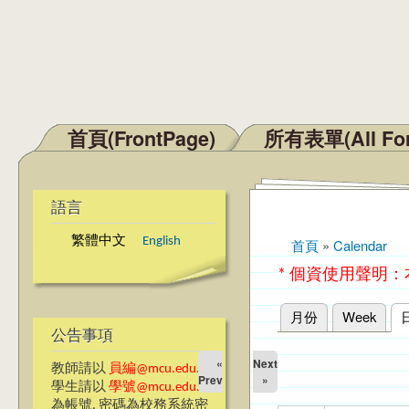
首頁(FrontPage)
所有表單(All Fo
主選單
語言
繁體中文
English
首頁
»
Calendar
您在這裡
* 個資使用聲明
月份
Week
主要索引標籤
公告事項
«
Next
教師請以
員編@mcu.edu.tw
Prev
»
學生請以
學號@mcu.edu.tw
為帳號, 密碼為校務系統密