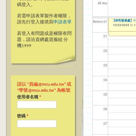
All day
碼登入。
若需申請表單製作者權限，
【研究發展處】114年
Ja>_<pan20
【研究發展處】114年度
【資網處】efo
【財務處】工讀
【財務處】漏打
114學年度前程
Before 01
請先行登入後填寫
申請表單
者申請
習)
10/23/2025
10/23/2025
10/23/2025
11/12/2021
11/15/2021
to
to
to
to
to
1
1
1
03/27/2013
04/17/2022
to
to
若登入有問題或是權限有問
01
題，請洽資網處資服組 分
機1999
02
03
04
請以 "員編@mcu.edu.tw" 或
"學號@mcu.edu.tw" 為帳號
05
使用者名稱
*
06
密碼
*
07