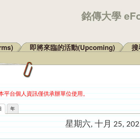
銘傳大學 eF
rms)
即將來臨的活動(Upcoming)
搜尋
：本平台個人資訊僅供承辦單位使用。
日
(作用中頁籤)
年
星期六, 十月 25, 202