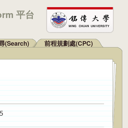
orm 平台
(Search)
前程規劃處(CPC)
5