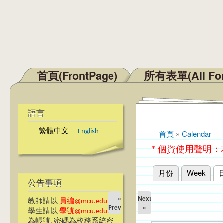
首頁(FrontPage)
所有表單(All Fo
主選單
語言
繁體中文
English
首頁
»
Calendar
您在這裡
* 個資使用聲明
月份
Week
主要索引標籤
公告事項
«
Next
教師請以
員編@mcu.edu.tw
Prev
»
學生請以
學號@mcu.edu.tw
為帳號, 密碼為校務系統密