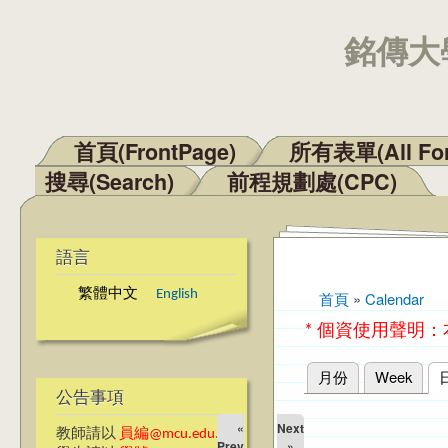
銘傳大學
首頁(FrontPage)
所有表單(All Fo
主選單
搜尋(Search)
前程規劃處(CPC)
語言
繁體中文
English
首頁
»
Calendar
您在這裡
* 個資使用聲明
月份
Week
主要索引標籤
公告事項
«
Next
教師請以
員編@mcu.edu.tw
Prev
»