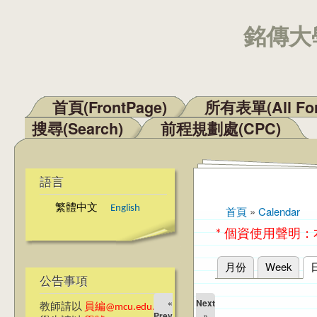
銘傳大學
首頁(FrontPage)
所有表單(All Fo
主選單
搜尋(Search)
前程規劃處(CPC)
語言
繁體中文
English
首頁
»
Calendar
您在這裡
* 個資使用聲明
月份
Week
主要索引標籤
公告事項
«
Next
教師請以
員編@mcu.edu.tw
Prev
»