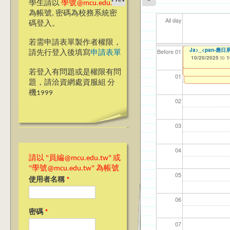
學生請以
學號@mcu.edu.tw
為帳號, 密碼為校務系統密
All day
碼登入。
若需申請表單製作者權限，
【教學暨學習資源
【傳播學院】銘傳
銘傳大學永續發展
Ming Chuan Univ
Ja>_<pan應
【國教處僑陸事務
ja>_<pan應
Ja>_<pan-應
【資網處】efor
【財務處】工讀
【財務處】漏打
114學年度前程
11
11
【學
11
商品
教務
11
【財
Before 01
請先行登入後填寫
申請表單
10/15/2025
to
1
Teams線上同步教師教學
整合系統～表單製
錄
表(服務學習教師研
09/19/2025
10/15/2025
10/15/2025
10/15/2025
10/16/2025
10/20/2025
11/12/2021
02/0
03/0
07/1
09/1
11/0
11/0
02/0
08/0
to
to
to
to
to
to
to
1
1
1
1
1
1
07/31/2027
08/27/2025
03/27/2013
11/15/2021
04/17/2022
to
to
to
to
1
若登入有問題或是權限有問
12/31/2027
07/31/2027
07/31/2026
01
題，請洽資網處資服組 分
機1999
02
03
04
請以 "員編@mcu.edu.tw" 或
"學號@mcu.edu.tw" 為帳號
05
使用者名稱
*
06
密碼
*
07