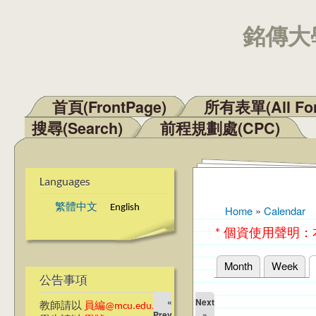
銘傳大學
首頁(FrontPage)
所有表單(All Fo
Main menu
搜尋(Search)
前程規劃處(CPC)
Languages
繁體中文
English
Home
»
Calendar
You are here
* 個資使用聲明
Month
Week
Primary tabs
公告事項
«
Next
教師請以
員編@mcu.edu.tw
Prev
»