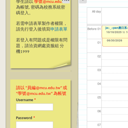
學生請以
學號@mcu.edu.tw
為帳號, 密碼為校務系統密
All day
碼登入。
若需申請表單製作者權限，
【國教處僑陸事務
Ming Chuan Univ
銘傳大學永續發展
ja>_<pan應
【資網處】efor
【財務處】工讀
【財務處】漏打
114學年度前程
114學年度前程
11
【學
11
教務
商品
11
【財
高中
Before 01
請先行登入後填寫
申請表單
10/15/2025
to
1
整合系統～表單製
錄
表(服務學習教師研
回饋表(服務學習活
10/15/2025
10/15/2025
10/16/2025
11/12/2021
03/0
07/1
09/1
11/0
11/0
02/0
08/0
09/0
to
to
to
to
1
1
1
07/31/2027
03/27/2013
11/15/2021
04/17/2022
02/01/2023
to
to
to
to
若登入有問題或是權限有問
12/31/2027
07/31/2027
07/31/2026
06/30/2026
01
題，請洽資網處資服組 分
機1999
02
03
04
請以 "員編@mcu.edu.tw" 或
"學號@mcu.edu.tw" 為帳號
05
Username
*
06
Password
*
07