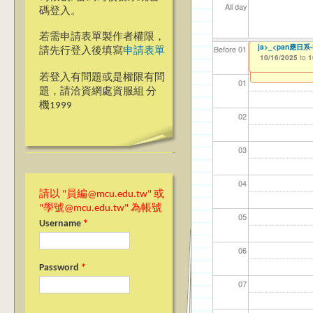
All day
碼登入。
若需申請表單製作者權限，
【國教處僑陸事務
Ming Chuan Univ
銘傳大學永續發展
ja>_<pan應
【資網處】efo
【財務處】工讀
【財務處】漏打
114學年度前程
114學年度前程
Before 01
請先行登入後填寫
申請表單
10/15/2025
to
1
者申請
習)
動)
10/15/2025
10/15/2025
10/16/2025
11/12/2021
11/15/2021
to
to
to
to
to
1
1
1
03/27/2013
04/17/2022
02/01/2023
to
to
to
若登入有問題或是權限有問
01
題，請洽資網處資服組 分
機1999
02
03
04
請以 "員編@mcu.edu.tw" 或
"學號@mcu.edu.tw" 為帳號
05
Username
*
06
Password
*
07