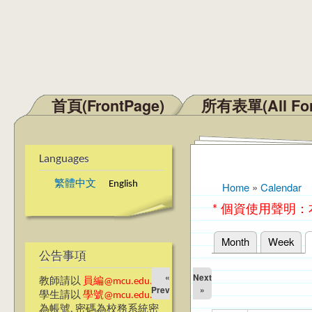
首頁(FrontPage)
所有表單(All Fo
Main menu
Languages
繁體中文
English
Home
»
Calendar
You are here
* 個資使用聲明
Month
Week
Primary tabs
公告事項
«
Next
教師請以
員編@mcu.edu.tw
Prev
»
學生請以
學號@mcu.edu.tw
為帳號, 密碼為校務系統密