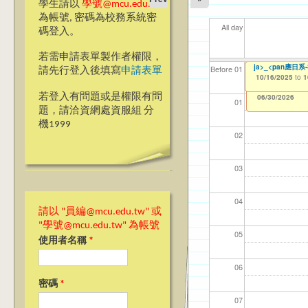
學生請以
學號@mcu.edu.tw
為帳號, 密碼為校務系統密
All day
碼登入。
若需申請表單製作者權限，
【國教處僑陸事務
Ming Chuan Univ
銘傳大學永續發展
ja>_<pan應
【資網處】efor
【財務處】工讀
【財務處】漏打
114學年度前程
114學年度前程
11
【學
11
教務
商品
11
【財
高中
Before 01
請先行登入後填寫
申請表單
10/15/2025
to
1
整合系統～表單製
錄
表(服務學習教師研
回饋表(服務學習活
10/15/2025
10/15/2025
10/16/2025
11/12/2021
03/0
07/1
09/1
11/0
11/0
02/0
08/0
09/0
to
to
to
to
1
1
1
07/31/2027
03/27/2013
11/15/2021
04/17/2022
02/01/2023
to
to
to
to
若登入有問題或是權限有問
12/31/2027
07/31/2027
07/31/2026
06/30/2026
01
題，請洽資網處資服組 分
機1999
02
03
04
請以 "員編@mcu.edu.tw" 或
"學號@mcu.edu.tw" 為帳號
05
使用者名稱
*
06
密碼
*
07