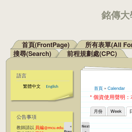
銘傳大學
首頁(FrontPage)
所有表單(All Fo
主選單
搜尋(Search)
前程規劃處(CPC)
語言
繁體中文
English
首頁
»
Calendar
您在這裡
* 個資使用聲明
月份
Week
主要索引標籤
公告事項
«
Next
教師請以
員編@mcu.edu.tw
Prev
»