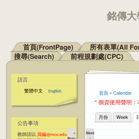
銘傳大學
首頁(FrontPage)
所有表單(All Fo
主選單
搜尋(Search)
前程規劃處(CPC)
語言
繁體中文
English
首頁
»
Calendar
您在這裡
* 個資使用聲明
月份
Week
主要索引標籤
公告事項
«
Next
教師請以
員編@mcu.edu.tw
Prev
»