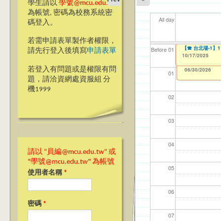
學生請以
學號@mcu.edu.tw
為帳號, 密碼為校務系統密
All day
碼登入。
若需申請表單製作者權限，
Ja>_<pan應
銘傳大學永續發展
ja>_<pan應
服務學習專題講座：
【☎ 台北場-1
【資網處】efor
【財務處】工讀
【財務處】漏打
114學年度前程
114學年度前程
11
【學
11
商品
教務
11
【財
高中
Before 01
請先行登入後填寫
申請表單
整合系統～表單製
錄
表(服務學習教師研
回饋表(服務學習活
10/17/2025
10/17/2025
10/15/2025
10/15/2025
10/16/2025
11/12/2021
03/0
07/1
09/1
11/0
11/0
02/0
08/0
09/0
to
to
to
to
1
1
1
07/31/2027
03/27/2013
11/15/2021
04/17/2022
02/01/2023
to
to
to
to
若登入有問題或是權限有問
12/31/2027
07/31/2027
07/31/2026
06/30/2026
01
題，請洽資網處資服組 分
機1999
02
03
04
請以 "員編@mcu.edu.tw" 或
"學號@mcu.edu.tw" 為帳號
05
使用者名稱
*
06
密碼
*
07