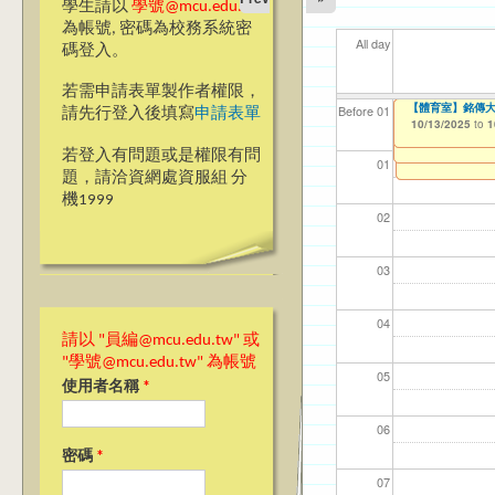
學生請以
學號@mcu.edu.tw
為帳號, 密碼為校務系統密
All day
碼登入。
若需申請表單製作者權限，
【高教深耕計畫】115年
【高教深耕計畫】115
【國教處僑陸事務
【體育室】銘傳大
【體育室】銘傳大
【資網處】efor
【財務處】工讀
【財務處】漏打
114學年度前程
114學年度前程
11
【學
11
商品
教務
11
【財
高中
Before 01
請先行登入後填寫
申請表單
Encourage Stude
2026 Annual Pla
整合系統～表單製
錄
表(服務學習教師研
回饋表(服務學習活
10/06/2025
10/13/2025
10/13/2025
11/12/2021
03/0
07/1
09/1
11/0
11/0
02/0
08/0
09/0
to
to
to
to
1
1
1
10/02/2025
10/02/2025
07/31/2027
to
to
1
1
03/27/2013
11/15/2021
04/17/2022
02/01/2023
to
to
to
to
若登入有問題或是權限有問
12/31/2027
07/31/2027
07/31/2026
06/30/2026
01
題，請洽資網處資服組 分
機1999
02
03
04
請以 "員編@mcu.edu.tw" 或
"學號@mcu.edu.tw" 為帳號
05
使用者名稱
*
06
密碼
*
07