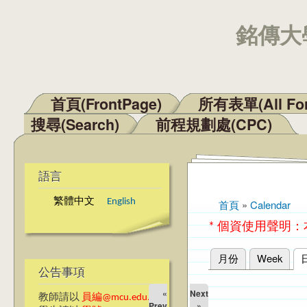
銘傳大學
首頁(FrontPage)
所有表單(All Fo
主選單
搜尋(Search)
前程規劃處(CPC)
語言
繁體中文
English
首頁
»
Calendar
您在這裡
* 個資使用聲明
月份
Week
主要索引標籤
公告事項
«
Next
教師請以
員編@mcu.edu.tw
Prev
»