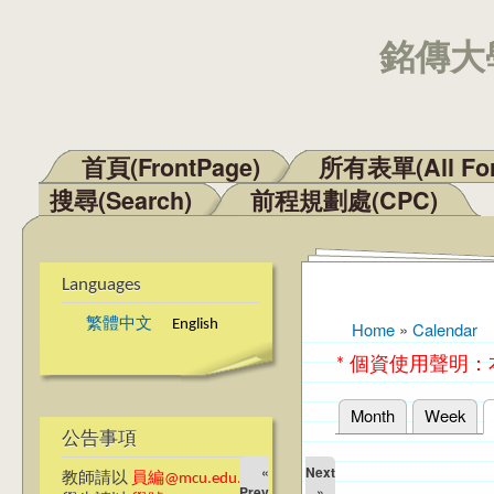
銘傳大學
首頁(FrontPage)
所有表單(All Fo
Main menu
搜尋(Search)
前程規劃處(CPC)
Languages
繁體中文
English
Home
»
Calendar
You are here
* 個資使用聲明
Month
Week
Primary tabs
公告事項
«
Next
教師請以
員編@mcu.edu.tw
Prev
»