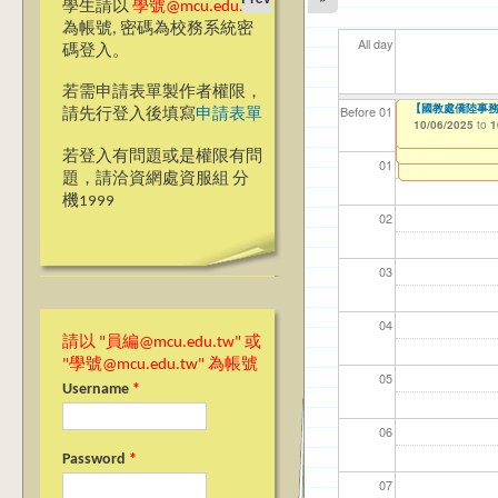
學生請以
學號@mcu.edu.tw
為帳號, 密碼為校務系統密
All day
碼登入。
若需申請表單製作者權限，
【高教深耕計畫】115年
【高教深耕計畫】115年
【高教深耕計畫】115年
【國教處僑陸事務
【資網處】efor
【財務處】工讀
【財務處】漏打
114學年度前程
11
11
【學
11
商品
教務
11
【財
Before 01
請先行登入後填寫
申請表單
Application-Dom
Program Applicat
Encourage Stude
整合系統～表單製
錄
表(服務學習教師研
10/06/2025
11/12/2021
02/0
03/0
07/1
09/1
11/0
11/0
02/0
08/0
to
to
1
10/02/2025
10/02/2025
10/02/2025
07/31/2027
to
to
to
1
1
1
03/27/2013
11/15/2021
04/17/2022
to
to
to
若登入有問題或是權限有問
12/31/2027
07/31/2027
07/31/2026
01
題，請洽資網處資服組 分
機1999
02
03
04
請以 "員編@mcu.edu.tw" 或
"學號@mcu.edu.tw" 為帳號
05
Username
*
06
Password
*
07