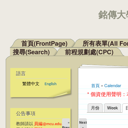
銘傳大學
首頁(FrontPage)
所有表單(All Fo
主選單
搜尋(Search)
前程規劃處(CPC)
語言
繁體中文
English
首頁
»
Calendar
您在這裡
* 個資使用聲明
月份
Week
主要索引標籤
公告事項
«
Next
教師請以
員編@mcu.edu.tw
Prev
»