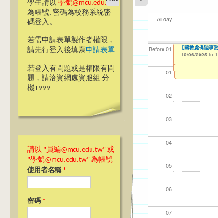
學生請以
學號@mcu.edu.tw
為帳號, 密碼為校務系統密
All day
碼登入。
若需申請表單製作者權限，
【高教深耕計畫】115年
【高教深耕計畫】115年
【高教深耕計畫】115年
【國教處僑陸事務
【資網處】efor
【財務處】工讀
【財務處】漏打
114學年度前程
11
11
【學
11
商品
教務
11
【財
Before 01
請先行登入後填寫
申請表單
Application-Dom
Program Applicat
Encourage Stude
整合系統～表單製
錄
表(服務學習教師研
10/06/2025
11/12/2021
02/0
03/0
07/1
09/1
11/0
11/0
02/0
08/0
to
to
1
10/02/2025
10/02/2025
10/02/2025
07/31/2027
to
to
to
1
1
1
03/27/2013
11/15/2021
04/17/2022
to
to
to
若登入有問題或是權限有問
12/31/2027
07/31/2027
07/31/2026
01
題，請洽資網處資服組 分
機1999
02
03
04
請以 "員編@mcu.edu.tw" 或
"學號@mcu.edu.tw" 為帳號
05
使用者名稱
*
06
密碼
*
07