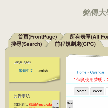
銘傳大學
首頁(FrontPage)
所有表單(All Fo
Main menu
搜尋(Search)
前程規劃處(CPC)
Languages
繁體中文
English
Home
»
Calendar
You are here
* 個資使用聲明
Month
Week
Primary tabs
公告事項
«
Next
教師請以
員編@mcu.edu.tw
Prev
»