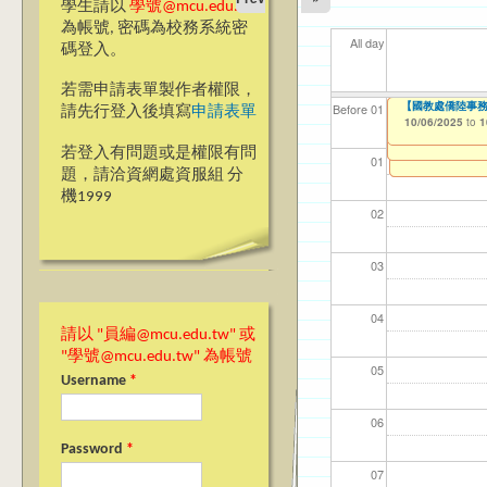
學生請以
學號@mcu.edu.tw
為帳號, 密碼為校務系統密
All day
碼登入。
若需申請表單製作者權限，
【高教深耕計畫】115年
【高教深耕計畫】115年
【高教深耕計畫】115年
【國教處僑陸事務
【資網處】efor
【財務處】工讀
【財務處】漏打
114學年度前程
114學年度前程
11
【學
11
商品
教務
11
【財
高中
Before 01
請先行登入後填寫
申請表單
Application-Dom
Program Applicat
Encourage Stude
整合系統～表單製
錄
表(服務學習教師研
回饋表(服務學習活
10/06/2025
11/12/2021
03/0
07/1
09/1
11/0
11/0
02/0
08/0
09/0
to
to
1
10/02/2025
10/02/2025
10/02/2025
07/31/2027
to
to
to
1
1
1
03/27/2013
11/15/2021
04/17/2022
02/01/2023
to
to
to
to
若登入有問題或是權限有問
12/31/2027
07/31/2027
07/31/2026
06/30/2026
01
題，請洽資網處資服組 分
機1999
02
03
04
請以 "員編@mcu.edu.tw" 或
"學號@mcu.edu.tw" 為帳號
05
Username
*
06
Password
*
07