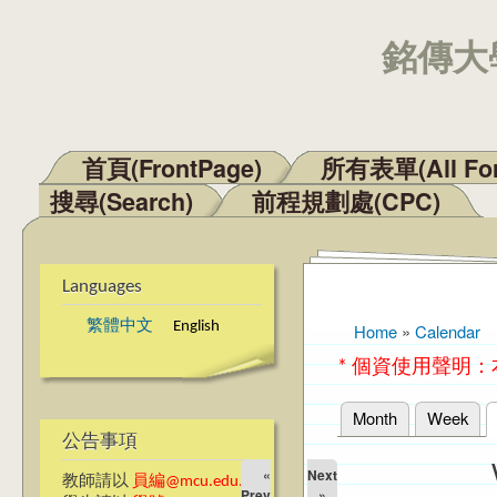
銘傳大學
首頁(FrontPage)
所有表單(All Fo
Main menu
搜尋(Search)
前程規劃處(CPC)
Languages
繁體中文
English
Home
»
Calendar
You are here
* 個資使用聲明
Month
Week
Primary tabs
公告事項
«
Next
教師請以
員編@mcu.edu.tw
Prev
»