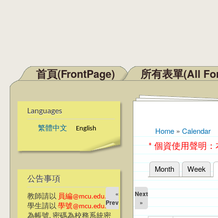
首頁(FrontPage)
所有表單(All Fo
Main menu
Languages
繁體中文
English
Home
»
Calendar
You are here
* 個資使用聲明
Month
Week
Primary tabs
公告事項
«
Next
教師請以
員編@mcu.edu.tw
Prev
»
學生請以
學號@mcu.edu.tw
為帳號, 密碼為校務系統密