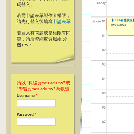
All day
碼登入。
若需申請表單製作者權限，
【教學暨學習資源中心】
【高教深耕計畫】115年計
【高教深耕計畫】115年計
【國教處僑陸事務
【CDC-台北校區
【資網處】efo
【財務處】工讀
【財務處】漏打
114學年度前程
114學年度前程
Before 01
請先行登入後填寫
申請表單
者申請
習)
動)
10/07/2025
09/01/2025
10/02/2025
10/02/2025
10/06/2025
11/12/2021
11/15/2021
to
to
to
to
to
to
1
1
1
1
03/27/2013
04/17/2022
02/01/2023
to
to
to
若登入有問題或是權限有問
01
題，請洽資網處資服組 分
機1999
02
03
04
請以 "員編@mcu.edu.tw" 或
"學號@mcu.edu.tw" 為帳號
05
Username
*
06
Password
*
07