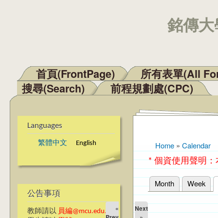
銘傳大學
首頁(FrontPage)
所有表單(All Fo
Main menu
搜尋(Search)
前程規劃處(CPC)
Languages
繁體中文
English
Home
»
Calendar
You are here
* 個資使用聲明
Month
Week
Primary tabs
公告事項
«
Next
教師請以
員編@mcu.edu.tw
Prev
»