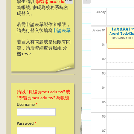
學生請以
學號@mcu.edu.tw
為帳號, 密碼為校務系統密
All day
碼登入。
若需申請表單製作者權限，
【高教深耕計畫】115年
【高教深耕計畫】115年
【高教深耕計畫】115年
【研究發展處】114學
【資網處】efor
【財務處】工讀
【財務處】漏打
114學年度前程
114學年度前程
11
【學
11
商品
教務
11
【財
高中
Before 01
請先行登入後填寫
申請表單
Application-Dom
Encourage Stude
Program Applicat
Award (Book/Cha
整合系統～表單製
錄
表(服務學習教師研
回饋表(服務學習活
11/12/2021
03/0
07/1
09/1
11/0
11/0
02/0
08/0
09/0
to
10/02/2025
10/02/2025
10/02/2025
10/02/2025
07/31/2027
to
to
to
to
1
1
1
1
03/27/2013
11/15/2021
04/17/2022
02/01/2023
to
to
to
to
若登入有問題或是權限有問
12/31/2027
07/31/2027
07/31/2026
06/30/2026
01
題，請洽資網處資服組 分
機1999
02
03
04
請以 "員編@mcu.edu.tw" 或
"學號@mcu.edu.tw" 為帳號
05
Username
*
06
Password
*
07