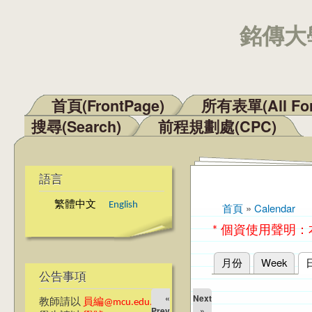
銘傳大學
首頁(FrontPage)
所有表單(All Fo
主選單
搜尋(Search)
前程規劃處(CPC)
語言
繁體中文
English
首頁
»
Calendar
您在這裡
* 個資使用聲明
月份
Week
主要索引標籤
公告事項
«
Next
教師請以
員編@mcu.edu.tw
Prev
»