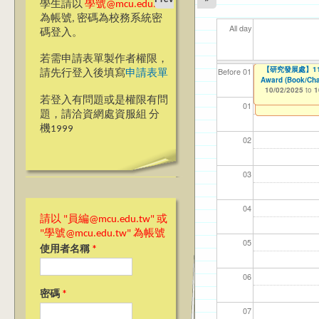
學生請以
學號@mcu.edu.tw
為帳號, 密碼為校務系統密
All day
碼登入。
若需申請表單製作者權限，
【高教深耕計畫】115年
【高教深耕計畫】115年
【高教深耕計畫】115年
【研究發展處】114學
【資網處】efor
【財務處】工讀
【財務處】漏打
114學年度前程
114學年度前程
11
【學
11
商品
教務
11
【財
高中
Before 01
請先行登入後填寫
申請表單
Application-Dom
Encourage Stude
Program Applicat
Award (Book/Cha
整合系統～表單製
錄
表(服務學習教師研
回饋表(服務學習活
11/12/2021
03/0
07/1
09/1
11/0
11/0
02/0
08/0
09/0
to
10/02/2025
10/02/2025
10/02/2025
10/02/2025
07/31/2027
to
to
to
to
1
1
1
1
03/27/2013
11/15/2021
04/17/2022
02/01/2023
to
to
to
to
若登入有問題或是權限有問
12/31/2027
07/31/2027
07/31/2026
06/30/2026
01
題，請洽資網處資服組 分
機1999
02
03
04
請以 "員編@mcu.edu.tw" 或
"學號@mcu.edu.tw" 為帳號
05
使用者名稱
*
06
密碼
*
07