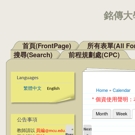
銘傳大學
首頁(FrontPage)
所有表單(All Fo
Main menu
搜尋(Search)
前程規劃處(CPC)
Languages
繁體中文
English
Home
»
Calendar
You are here
* 個資使用聲明
Month
Week
Primary tabs
公告事項
«
Next
教師請以
員編@mcu.edu.tw
Prev
»