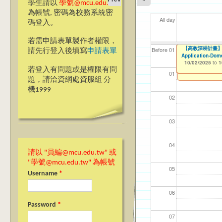
學生請以
學號@mcu.edu.tw
為帳號, 密碼為校務系統密
All day
碼登入。
若需申請表單製作者權限，
【電機資訊學院】
【電機資訊學院】
【電機資訊學院】銘
【電機資訊學院】
【電機資訊學院】
【電機資訊學院】
【電機資訊學院】
【電機資訊學院】
【電機資訊學院】銘
【電機資訊學院】
【電機資訊學院】
【高教深耕計畫】115年
【研究發展處】114學
【高教深耕計畫】115年
【高教深耕計畫】115年
【資網處】efor
【財務處】工讀
【財務處】漏打
114學年度前程
114學年度前程
11
【學
11
教務
商品
11
【財
高中
Before 01
請先行登入後填寫
申請表單
名至：114/3/27）
114/3/27）
名延長至 114/10
延長至 114/10/1
至：114/3/27）
名至：114/3/27）
間：114/09/30-1
明（報名延長至 114
（延長報名至：114
間：114/09/30-1
114/10/12止）
Encourage Stude
Award (Book/Cha
Program Applicat
Application-Dom
整合系統～表單製
錄
表(服務學習教師研
回饋表(服務學習活
11/12/2021
03/0
07/1
09/1
11/0
11/0
02/0
08/0
09/0
to
10/02/2025
10/02/2025
10/02/2025
10/02/2025
07/31/2027
to
to
to
to
1
1
1
1
09/21/2025
09/21/2025
09/21/2025
09/21/2025
09/21/2025
09/21/2025
09/21/2025
09/21/2025
09/21/2025
09/21/2025
09/21/2025
03/27/2013
11/15/2021
04/17/2022
02/01/2023
to
to
to
to
to
to
to
to
to
to
to
to
to
to
to
1
1
1
1
1
1
1
1
1
1
1
若登入有問題或是權限有問
12/31/2027
07/31/2027
07/31/2026
06/30/2026
01
題，請洽資網處資服組 分
機1999
02
03
04
請以 "員編@mcu.edu.tw" 或
"學號@mcu.edu.tw" 為帳號
05
Username
*
06
Password
*
07