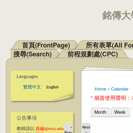
銘傳大學
首頁(FrontPage)
所有表單(All Fo
Main menu
搜尋(Search)
前程規劃處(CPC)
Languages
繁體中文
English
Home
»
Calendar
You are here
* 個資使用聲明
Month
Week
Primary tabs
公告事項
«
Next
教師請以
員編@mcu.edu.tw
Prev
»