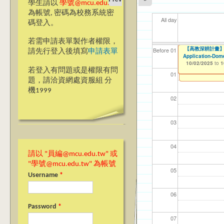
學生請以
學號@mcu.edu.tw
為帳號, 密碼為校務系統密
All day
碼登入。
若需申請表單製作者權限，
【電機資訊學院】
【電機資訊學院】
【電機資訊學院】銘
【電機資訊學院】
【電機資訊學院】
【電機資訊學院】
【電機資訊學院】
【電機資訊學院】
【電機資訊學院】銘
【電機資訊學院】
【電機資訊學院】
【高教深耕計畫】115年
【研究發展處】114學
【高教深耕計畫】115年
【高教深耕計畫】115年
【資網處】efor
【財務處】工讀
【財務處】漏打
114學年度前程
114學年度前程
11
【學
11
教務
商品
11
【財
高中
Before 01
請先行登入後填寫
申請表單
名至：114/3/27）
114/3/27）
名延長至 114/10
延長至 114/10/1
至：114/3/27）
名至：114/3/27）
間：114/09/30-1
明（報名延長至 114
（延長報名至：114
間：114/09/30-1
114/10/12止）
Encourage Stude
Award (Book/Cha
Program Applicat
Application-Dom
整合系統～表單製
錄
表(服務學習教師研
回饋表(服務學習活
11/12/2021
03/0
07/1
09/1
11/0
11/0
02/0
08/0
09/0
to
10/02/2025
10/02/2025
10/02/2025
10/02/2025
07/31/2027
to
to
to
to
1
1
1
1
09/21/2025
09/21/2025
09/21/2025
09/21/2025
09/21/2025
09/21/2025
09/21/2025
09/21/2025
09/21/2025
09/21/2025
09/21/2025
03/27/2013
11/15/2021
04/17/2022
02/01/2023
to
to
to
to
to
to
to
to
to
to
to
to
to
to
to
1
1
1
1
1
1
1
1
1
1
1
若登入有問題或是權限有問
12/31/2027
07/31/2027
07/31/2026
06/30/2026
01
題，請洽資網處資服組 分
機1999
02
03
04
請以 "員編@mcu.edu.tw" 或
"學號@mcu.edu.tw" 為帳號
05
Username
*
06
Password
*
07