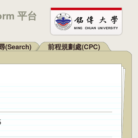
orm 平台
(Search)
前程規劃處(CPC)
5