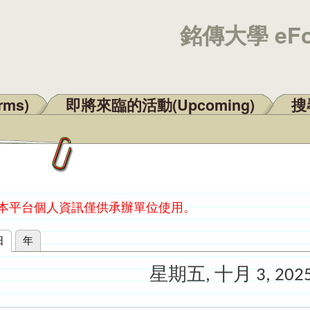
銘傳大學 eF
rms)
即將來臨的活動(Upcoming)
搜尋
：本平台個人資訊僅供承辦單位使用。
日
(作用中頁籤)
年
星期五, 十月 3, 202