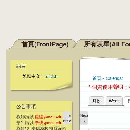
首頁(FrontPage)
所有表單(All Fo
主選單
語言
繁體中文
English
首頁
»
Calendar
您在這裡
* 個資使用聲明
月份
Week
主要索引標籤
公告事項
«
Next
教師請以
員編@mcu.edu.tw
Prev
»
學生請以
學號@mcu.edu.tw
為帳號, 密碼為校務系統密