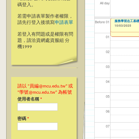
All day
碼登入。
若需申請表單製作者權限，
【高教深耕計畫】114年計
【教學暨學習資源中心】
Ja(>_<)pan-
【國教處僑陸事務
【高教深耕計畫】115年計
【高教深耕計畫】115年計
【高教深耕計畫】115年
服務學習志工基礎教
【資網處】efo
【財務處】工讀
【財務處】漏打
114學年度前程
114學年度前程
Before 01
請先行登入後填寫
申請表單
III)
Students
者申請
習)
動)
10/03/2025
09/01/2025
09/15/2025
09/18/2025
10/02/2025
10/02/2025
11/12/2021
11/15/2021
to
to
to
to
to
to
to
1
1
1
1
1
09/01/2025
10/02/2025
to
to
1
1
03/27/2013
04/17/2022
02/01/2023
to
to
to
若登入有問題或是權限有問
01
題，請洽資網處資服組 分
機1999
02
03
04
請以 "員編@mcu.edu.tw" 或
"學號@mcu.edu.tw" 為帳號
05
使用者名稱
*
06
密碼
*
07