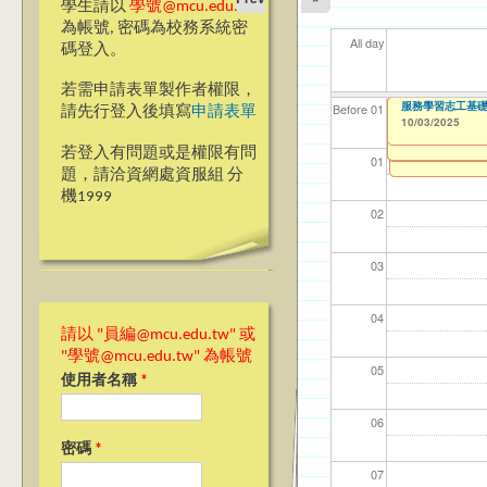
學生請以
學號@mcu.edu.tw
為帳號, 密碼為校務系統密
All day
碼登入。
若需申請表單製作者權限，
【高教深耕計畫】114
【教學暨學習資源
Ja(>_<)pan-
【國教處僑陸事務
【高教深耕計畫】115年
【高教深耕計畫】115年
【高教深耕計畫】115
服務學習志工基礎教
【資網處】efor
【財務處】工讀
【財務處】漏打
114學年度前程
114學年度前程
11
【學
11
教務
商品
11
【財
高中
【人
【人
Before 01
請先行登入後填寫
申請表單
2025 Project to 
研習 Synchronous 
Encourage Stude
Program Applicat
2026 Annual Pla
整合系統～表單製
錄
表(服務學習教師研
回饋表(服務學習活
10/03/2025
09/15/2025
09/18/2025
11/12/2021
03/0
07/1
09/1
11/0
11/0
02/0
08/0
09/0
09/1
09/1
to
to
to
1
1
09/01/2025
10/02/2025
10/02/2025
10/02/2025
07/31/2027
to
to
to
to
1
1
1
1
09/01/2025
03/27/2013
11/15/2021
04/17/2022
02/01/2023
to
to
to
to
to
1
若登入有問題或是權限有問
12/31/2027
07/31/2027
07/31/2026
06/30/2026
01
題，請洽資網處資服組 分
機1999
02
03
04
請以 "員編@mcu.edu.tw" 或
"學號@mcu.edu.tw" 為帳號
05
使用者名稱
*
06
密碼
*
07