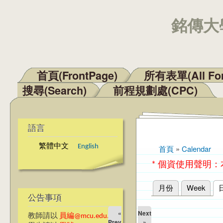
銘傳大學
首頁(FrontPage)
所有表單(All Fo
主選單
搜尋(Search)
前程規劃處(CPC)
語言
繁體中文
English
首頁
»
Calendar
您在這裡
* 個資使用聲明
月份
Week
主要索引標籤
公告事項
«
Next
教師請以
員編@mcu.edu.tw
Prev
»