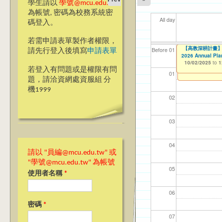
學生請以
學號@mcu.edu.tw
為帳號, 密碼為校務系統密
All day
碼登入。
若需申請表單製作者權限，
【高教深耕計畫】115年
【高教深耕計畫】115年
【高教深耕計畫】115年
【高教深耕計畫】115
【資網處】efor
【財務處】工讀
【財務處】漏打
114學年度前程
114學年度前程
11
【學
11
教務
商品
11
【財
高中
【人
【人
Before 01
請先行登入後填寫
申請表單
Encourage Stude
Application-Dom
Program Applicat
2026 Annual Pla
整合系統～表單製
錄
表(服務學習教師研
回饋表(服務學習活
11/12/2021
03/0
07/1
09/1
11/0
11/0
02/0
08/0
09/0
09/1
09/1
to
10/02/2025
10/02/2025
10/02/2025
10/02/2025
07/31/2027
to
to
to
to
1
1
1
1
03/27/2013
11/15/2021
04/17/2022
02/01/2023
to
to
to
to
若登入有問題或是權限有問
12/31/2027
07/31/2027
07/31/2026
06/30/2026
01
題，請洽資網處資服組 分
機1999
02
03
04
請以 "員編@mcu.edu.tw" 或
"學號@mcu.edu.tw" 為帳號
05
使用者名稱
*
06
密碼
*
07