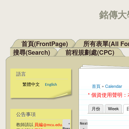
銘傳大學
首頁(FrontPage)
所有表單(All Fo
主選單
搜尋(Search)
前程規劃處(CPC)
語言
繁體中文
English
首頁
»
Calendar
您在這裡
* 個資使用聲明
月份
Week
主要索引標籤
公告事項
«
Next
教師請以
員編@mcu.edu.tw
Prev
»