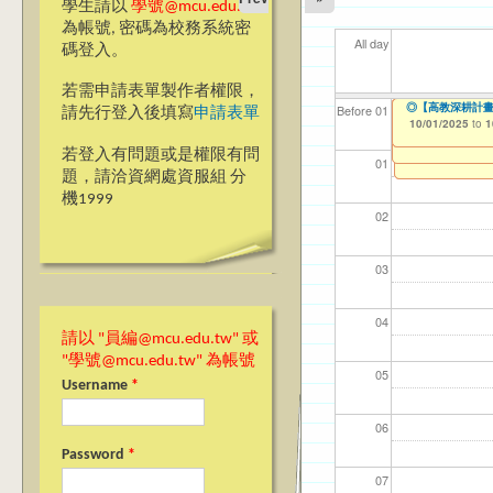
學生請以
學號@mcu.edu.tw
為帳號, 密碼為校務系統密
All day
碼登入。
若需申請表單製作者權限，
【研究發展處】114
【教學暨學習資源中心
【教學暨學習資源中
【台北校區】就
◎【高教深耕計畫
◎【高教深耕計畫
◎【高教深耕計畫
◎【高教深耕計畫】
【資網處】efor
【財務處】工讀
【財務處】漏打
114學年度前程
114學年度前程
11
【學
11
教務
商品
11
【財
高中
【人
【人
Before 01
請先行登入後填寫
申請表單
Faculty Members
Speech on Oct 0
達或溝通技巧」
整合系統～表單製
錄
表(服務學習教師研
回饋表(服務學習活
10/01/2025
10/01/2025
10/01/2025
10/01/2025
10/01/2025
11/12/2021
03/0
07/1
09/1
11/0
11/0
02/0
08/0
09/0
09/1
09/1
to
to
to
to
to
1
1
1
1
09/08/2025
07/31/2027
to
1
08/13/2025
09/08/2025
03/27/2013
11/15/2021
04/17/2022
02/01/2023
to
to
to
to
to
to
1
1
若登入有問題或是權限有問
12/31/2027
07/31/2027
07/31/2026
06/30/2026
01
題，請洽資網處資服組 分
機1999
02
03
04
請以 "員編@mcu.edu.tw" 或
"學號@mcu.edu.tw" 為帳號
05
Username
*
06
Password
*
07