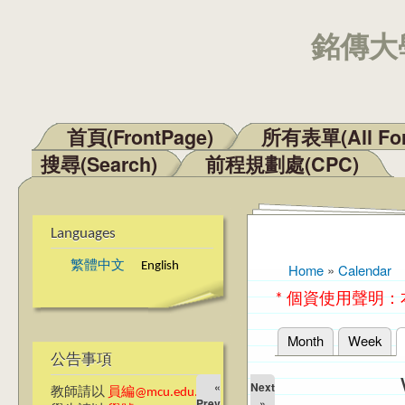
銘傳大學
首頁(FrontPage)
所有表單(All Fo
Main menu
搜尋(Search)
前程規劃處(CPC)
Languages
繁體中文
English
Home
»
Calendar
You are here
* 個資使用聲明
Month
Week
Primary tabs
公告事項
«
Next
教師請以
員編@mcu.edu.tw
Prev
»