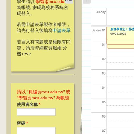
學生請以
學號@mcu.edu.tw
為帳號, 密碼為校務系統密
All day
碼登入。
若需申請表單製作者權限，
【教學暨學習資源
【電機資訊學院】銘
【電機資訊學院】
【教務處】跨領
CDC【桃園校區
服務學習志工基礎教
【資網處】efor
我愛銘傳我愛養樂
【財務處】工讀
【財務處】漏打
114學年度前程
11
11
【學
11
教務
商品
11
【財
Before 01
請先行登入後填寫
申請表單
（延長報名至：114
明（報名延長至 114
整合系統～表單製
校區)
錄
表(服務學習教師研
09/26/2025
09/26/2025
08/19/2025
09/25/2025
11/12/2021
02/0
03/0
07/1
09/1
11/0
11/0
02/0
08/0
to
to
to
0
1
07/31/2027
09/21/2025
09/21/2025
03/27/2013
09/02/2019
11/15/2021
04/17/2022
to
to
to
to
to
to
1
1
若登入有問題或是權限有問
12/31/2027
09/30/2025
07/31/2027
07/31/2026
01
題，請洽資網處資服組 分
機1999
02
03
04
請以 "員編@mcu.edu.tw" 或
"學號@mcu.edu.tw" 為帳號
05
使用者名稱
*
06
密碼
*
07