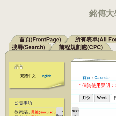
銘傳大學
首頁(FrontPage)
所有表單(All Fo
主選單
搜尋(Search)
前程規劃處(CPC)
語言
繁體中文
English
首頁
»
Calendar
您在這裡
* 個資使用聲明
月份
Week
主要索引標籤
公告事項
«
Next
教師請以
員編@mcu.edu.tw
Prev
»