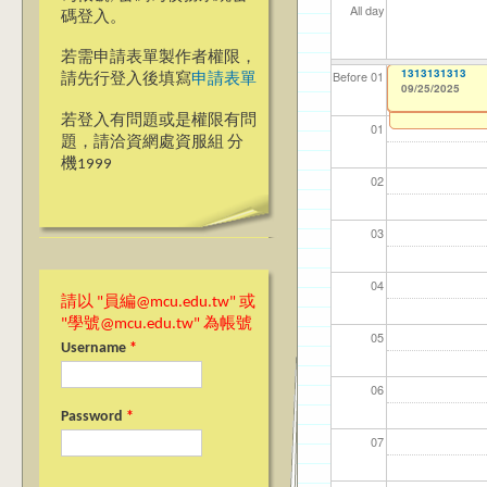
All day
碼登入。
若需申請表單製作者權限，
【教學暨學習資源
【教學暨學習資源
【電機資訊學院】
【電機資訊學院】銘
【教務處】跨領
1313131313
【資網處】efo
我愛銘傳我愛養樂
【財務處】工讀
【財務處】漏打
114學年度前程
Before 01
請先行登入後填寫
申請表單
09/25/2025
者申請
習)
09/08/2025
09/08/2025
09/21/2025
09/21/2025
09/25/2025
09/02/2019
11/12/2021
11/15/2021
to
to
to
to
to
to
to
to
0
0
1
1
1
03/27/2013
04/17/2022
to
to
若登入有問題或是權限有問
01
題，請洽資網處資服組 分
機1999
02
03
04
請以 "員編@mcu.edu.tw" 或
"學號@mcu.edu.tw" 為帳號
05
Username
*
06
Password
*
07