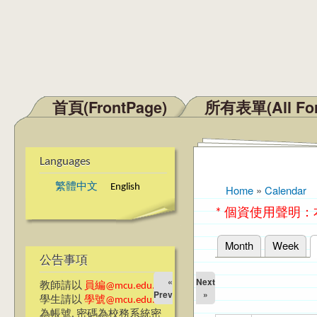
首頁(FrontPage)
所有表單(All Fo
Main menu
Languages
繁體中文
English
Home
»
Calendar
You are here
* 個資使用聲明
Month
Week
Primary tabs
公告事項
«
Next
教師請以
員編@mcu.edu.tw
Prev
»
學生請以
學號@mcu.edu.tw
為帳號, 密碼為校務系統密