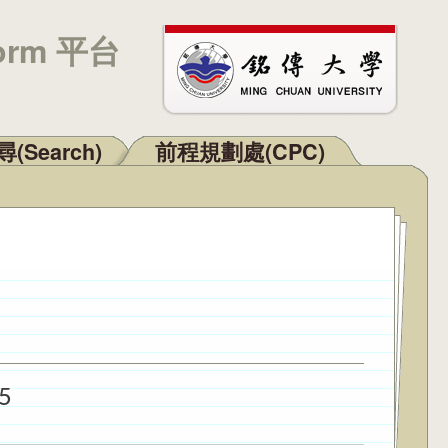
orm 平台
(Search)
前程規劃處(CPC)
5