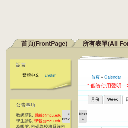
首頁(FrontPage)
所有表單(All Fo
主選單
語言
繁體中文
English
首頁
»
Calendar
您在這裡
* 個資使用聲明
月份
Week
主要索引標籤
公告事項
«
Next
教師請以
員編@mcu.edu.tw
Prev
»
學生請以
學號@mcu.edu.tw
為帳號, 密碼為校務系統密