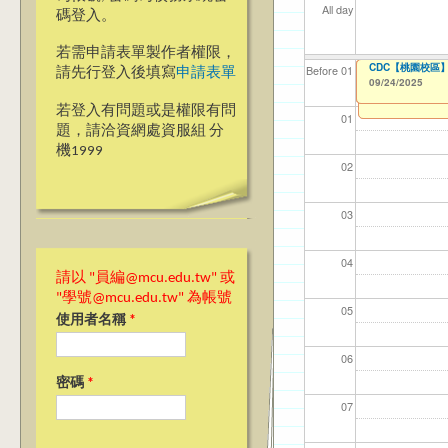
All day
碼登入。
若需申請表單製作者權限，
【教學暨學習資源中心】
【教學暨學習資源中
【電機資訊學院】
【電機資訊學院】
【電機資訊學院】
【CDC-桃園校區
CDC【桃園校區
【資網處】efo
我愛銘傳我愛養樂
【財務處】工讀
【財務處】漏打
114學年度前程
Before 01
請先行登入後填寫
申請表單
者申請
習)
09/24/2025
09/24/2025
09/01/2025
09/08/2025
09/21/2025
09/21/2025
09/21/2025
09/02/2019
11/12/2021
11/15/2021
to
to
to
to
to
to
to
to
0
0
1
1
1
03/27/2013
04/17/2022
to
to
若登入有問題或是權限有問
01
題，請洽資網處資服組 分
機1999
02
03
04
請以 "員編@mcu.edu.tw" 或
"學號@mcu.edu.tw" 為帳號
05
使用者名稱
*
06
密碼
*
07