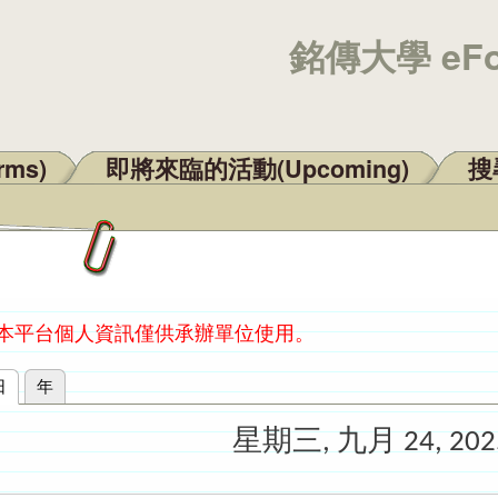
銘傳大學 eF
rms)
即將來臨的活動(Upcoming)
搜尋
：本平台個人資訊僅供承辦單位使用。
日
(作用中頁籤)
年
星期三, 九月 24, 202