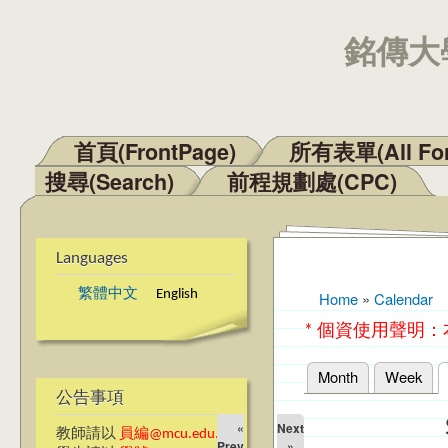
銘傳大學
首頁(FrontPage)
所有表單(All Fo
Main menu
搜尋(Search)
前程規劃處(CPC)
Languages
繁體中文
English
Home
»
Calendar
You are here
* 個資使用聲明
Month
Week
Primary tabs
公告事項
«
Next
教師請以
員編@mcu.edu.tw
Prev
»