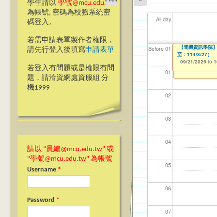
學生請以
學號@mcu.edu.tw
為帳號, 密碼為校務系統密
All day
碼登入。
若需申請表單製作者權限，
【電機資訊學院】
【電機資訊學院】
【電機資訊學院】
【電機資訊學院】
【資網處】efor
我愛銘傳我愛養樂
【財務處】工讀
【財務處】漏打
114學年度前程
11
11
【學
11
教務
商品
11
【財
Before 01
請先行登入後填寫
申請表單
114/10/12止）
間：114/09/30-1
明（報名延長至 114
至：114/3/27）
整合系統～表單製
校區)
錄
表(服務學習教師研
11/12/2021
02/0
03/0
07/1
09/1
11/0
11/0
02/0
08/0
to
07/31/2027
09/21/2025
09/21/2025
09/21/2025
09/21/2025
03/27/2013
09/02/2019
11/15/2021
04/17/2022
to
to
to
to
to
to
to
to
1
1
1
1
若登入有問題或是權限有問
12/31/2027
09/30/2025
07/31/2027
07/31/2026
01
題，請洽資網處資服組 分
機1999
02
03
04
請以 "員編@mcu.edu.tw" 或
"學號@mcu.edu.tw" 為帳號
05
Username
*
06
Password
*
07