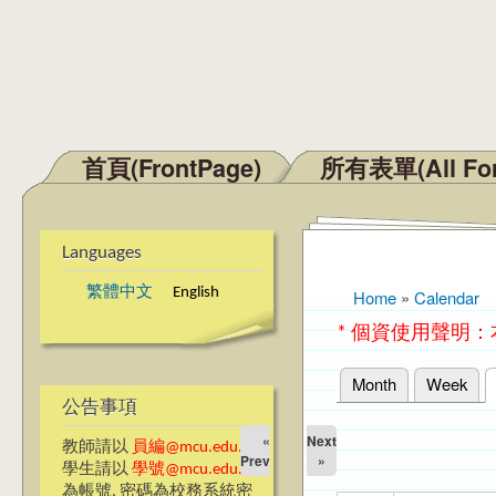
首頁(FrontPage)
所有表單(All Fo
Main menu
Languages
繁體中文
English
Home
»
Calendar
You are here
* 個資使用聲明
Month
Week
Primary tabs
公告事項
«
Next
教師請以
員編@mcu.edu.tw
Prev
»
學生請以
學號@mcu.edu.tw
為帳號, 密碼為校務系統密