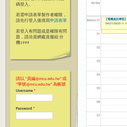
All day
碼登入。
若需申請表單製作者權限，
【電機資訊學院】
【電機資訊學院】銘
【電機資訊學院】
【電機資訊學院】
【資網處】efo
我愛銘傳我愛養樂
【財務處】工讀
【財務處】漏打
114學年度前程
Before 01
請先行登入後填寫
申請表單
者申請
習)
09/21/2025
09/21/2025
09/21/2025
09/21/2025
09/02/2019
11/12/2021
11/15/2021
to
to
to
to
to
to
to
1
1
1
1
03/27/2013
04/17/2022
to
to
若登入有問題或是權限有問
01
題，請洽資網處資服組 分
機1999
02
03
04
請以 "員編@mcu.edu.tw" 或
"學號@mcu.edu.tw" 為帳號
05
Username
*
06
Password
*
07