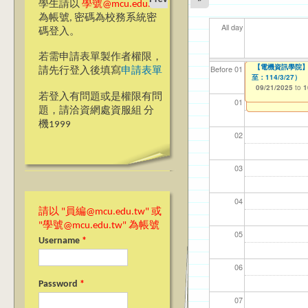
學生請以
學號@mcu.edu.tw
為帳號, 密碼為校務系統密
All day
碼登入。
若需申請表單製作者權限，
【電機資訊學院】
【電機資訊學院】
【電機資訊學院】
【電機資訊學院】
【資網處】efor
我愛銘傳我愛養樂
【財務處】工讀
【財務處】漏打
114學年度前程
11
11
【學
11
教務
商品
11
【財
Before 01
請先行登入後填寫
申請表單
114/10/12止）
間：114/09/30-1
明（報名延長至 114
至：114/3/27）
整合系統～表單製
校區)
錄
表(服務學習教師研
11/12/2021
02/0
03/0
07/1
09/1
11/0
11/0
02/0
08/0
to
07/31/2027
09/21/2025
09/21/2025
09/21/2025
09/21/2025
03/27/2013
09/02/2019
11/15/2021
04/17/2022
to
to
to
to
to
to
to
to
1
1
1
1
若登入有問題或是權限有問
12/31/2027
09/30/2025
07/31/2027
07/31/2026
01
題，請洽資網處資服組 分
機1999
02
03
04
請以 "員編@mcu.edu.tw" 或
"學號@mcu.edu.tw" 為帳號
05
Username
*
06
Password
*
07