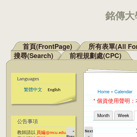
銘傳大學
首頁(FrontPage)
所有表單(All Fo
Main menu
搜尋(Search)
前程規劃處(CPC)
Languages
繁體中文
English
Home
»
Calendar
You are here
* 個資使用聲明
Month
Week
Primary tabs
公告事項
«
Next
教師請以
員編@mcu.edu.tw
Prev
»