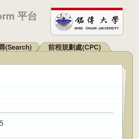
orm 平台
(Search)
前程規劃處(CPC)
5