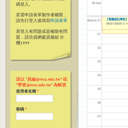
All day
碼登入。
若需申請表單製作者權限，
【電機資訊學院】
【電機資訊學院】銘
【電機資訊學院】
【電機資訊學院】
【資網處】efo
我愛銘傳我愛養樂
【財務處】工讀
【財務處】漏打
114學年度前程
Before 01
請先行登入後填寫
申請表單
者申請
習)
09/21/2025
09/21/2025
09/21/2025
09/21/2025
09/02/2019
11/12/2021
11/15/2021
to
to
to
to
to
to
to
1
1
1
1
03/27/2013
04/17/2022
to
to
若登入有問題或是權限有問
01
題，請洽資網處資服組 分
機1999
02
03
04
請以 "員編@mcu.edu.tw" 或
"學號@mcu.edu.tw" 為帳號
05
使用者名稱
*
06
密碼
*
07