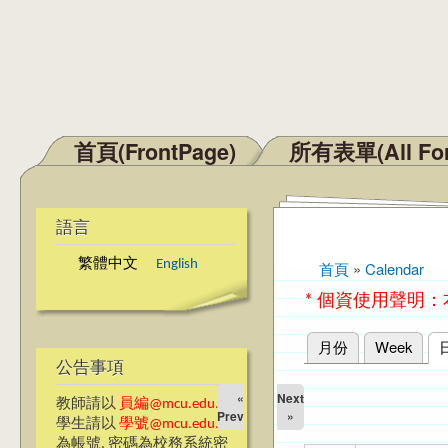
首頁(FrontPage)
所有表單(All Fo
主選單
語言
繁體中文
English
首頁
»
Calendar
您在這裡
* 個資使用聲明
月份
Week
主要索引標籤
公告事項
«
Next
教師請以
員編@mcu.edu.tw
Prev
»
學生請以
學號@mcu.edu.tw
為帳號, 密碼為校務系統密