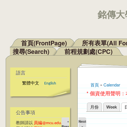
銘傳大學
首頁(FrontPage)
所有表單(All Fo
主選單
搜尋(Search)
前程規劃處(CPC)
語言
繁體中文
English
首頁
»
Calendar
您在這裡
* 個資使用聲明
月份
Week
主要索引標籤
公告事項
«
Next
教師請以
員編@mcu.edu.tw
Prev
»