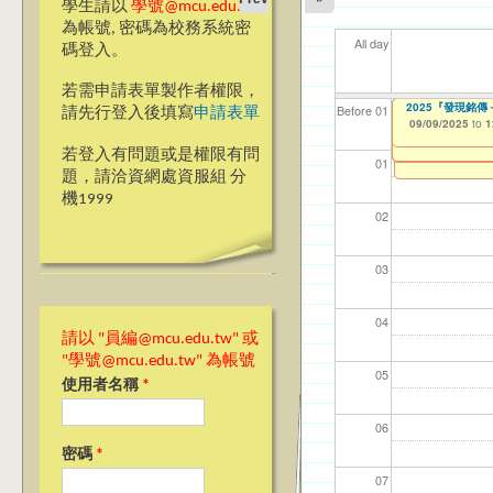
學生請以
學號@mcu.edu.tw
為帳號, 密碼為校務系統密
All day
碼登入。
若需申請表單製作者權限，
【教學暨學習資源
Ming Chuan Univ
2025『發現銘
【資網處】efor
我愛銘傳我愛養樂
【財務處】工讀
【財務處】漏打
11
11
11
【學
11
商品
教務
11
Before 01
請先行登入後填寫
申請表單
Investigation fo
Learning Orient
整合系統～表單製
校區)
錄
09/09/2025
11/12/2021
04/1
02/0
03/0
07/1
09/1
11/0
11/0
02/0
to
to
1
09/08/2025
to
0
09/08/2025
07/31/2027
to
1
03/27/2013
09/02/2019
11/15/2021
to
to
to
若登入有問題或是權限有問
12/31/2027
09/30/2025
07/31/2027
01
題，請洽資網處資服組 分
機1999
02
03
04
請以 "員編@mcu.edu.tw" 或
"學號@mcu.edu.tw" 為帳號
05
使用者名稱
*
06
密碼
*
07