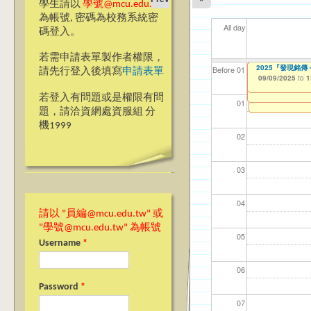
學生請以
學號@mcu.edu.tw
為帳號, 密碼為校務系統密
All day
碼登入。
若需申請表單製作者權限，
【教學暨學習資源中心
【教學暨學習資源中心
【教學暨學習資源
2025『發現銘
【資網處】efor
我愛銘傳我愛養樂
【財務處】工讀
【財務處】漏打
11
11
11
【學
11
商品
教務
11
Before 01
請先行登入後填寫
申請表單
Speech on Oct 0
Learning Orient
整合系統～表單製
校區)
錄
09/01/2025
09/09/2025
11/12/2021
04/1
02/0
03/0
07/1
09/1
11/0
11/0
02/0
to
to
to
0
1
09/08/2025
09/08/2025
07/31/2027
to
to
1
1
03/27/2013
09/02/2019
11/15/2021
to
to
to
若登入有問題或是權限有問
12/31/2027
09/30/2025
07/31/2027
01
題，請洽資網處資服組 分
機1999
02
03
04
請以 "員編@mcu.edu.tw" 或
"學號@mcu.edu.tw" 為帳號
05
Username
*
06
Password
*
07