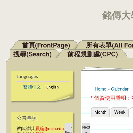
銘傳大學
首頁(FrontPage)
所有表單(All Fo
Main menu
搜尋(Search)
前程規劃處(CPC)
Languages
繁體中文
English
Home
»
Calendar
You are here
* 個資使用聲明
Month
Week
Primary tabs
公告事項
«
Next
教師請以
員編@mcu.edu.tw
Prev
»