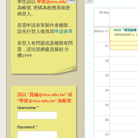
學生請以
學號@mcu.edu.tw
為帳號, 密碼為校務系統密
All day
碼登入。
若需申請表單製作者權限，
【教學暨學習資源中
【教學暨學習資源中
【教學暨學習資源
【教學暨學習資源
2025『發現銘
【資網處】efor
我愛銘傳我愛養樂
【財務處】工讀
【財務處】漏打
11
11
11
【學
11
商品
教務
11
Before 01
請先行登入後填寫
申請表單
Requirement App
Requirement App
Learning Orient
Learning Orient
整合系統～表單製
校區)
錄
09/09/2025
11/12/2021
04/1
02/0
03/0
07/1
09/1
11/0
11/0
02/0
to
to
1
02/12/2025
08/19/2025
09/08/2025
09/08/2025
07/31/2027
to
to
to
to
0
0
1
1
03/27/2013
09/02/2019
11/15/2021
to
to
to
若登入有問題或是權限有問
12/31/2027
09/30/2025
07/31/2027
01
題，請洽資網處資服組 分
機1999
02
03
04
請以 "員編@mcu.edu.tw" 或
"學號@mcu.edu.tw" 為帳號
05
Username
*
06
Password
*
07