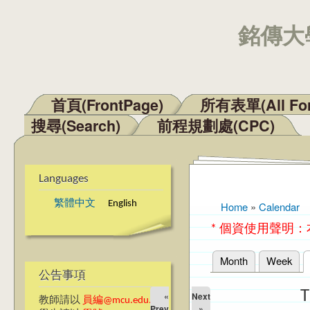
銘傳大學
首頁(FrontPage)
所有表單(All Fo
Main menu
搜尋(Search)
前程規劃處(CPC)
Languages
繁體中文
English
Home
»
Calendar
You are here
* 個資使用聲明
Month
Week
Primary tabs
公告事項
T
«
Next
教師請以
員編@mcu.edu.tw
Prev
»