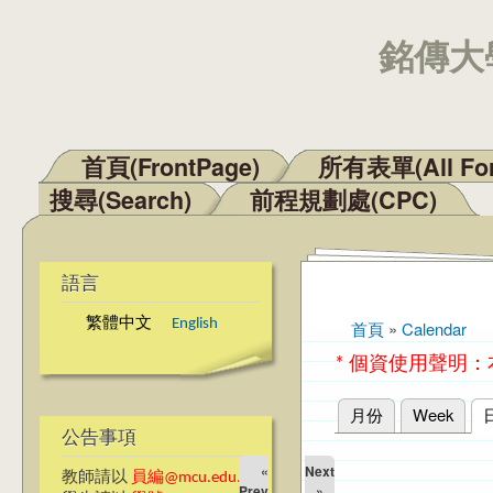
銘傳大學
首頁(FrontPage)
所有表單(All Fo
主選單
搜尋(Search)
前程規劃處(CPC)
語言
繁體中文
English
首頁
»
Calendar
您在這裡
* 個資使用聲明
月份
Week
主要索引標籤
公告事項
«
Next
教師請以
員編@mcu.edu.tw
Prev
»