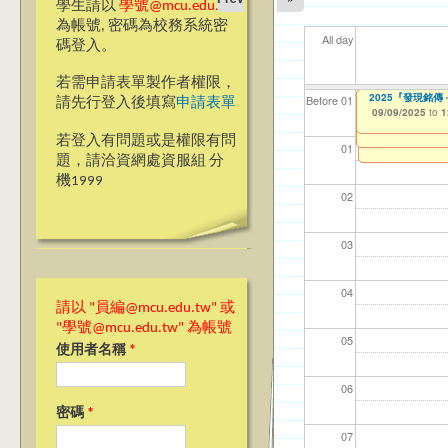
學生請以
學號@mcu.edu.tw
為帳號, 密碼為校務系統密
All day
碼登入。
若需申請表單製作者權限，
【教學暨學習資源
【教學暨學習資源
2025『發現銘
【資網處】efor
我愛銘傳我愛養樂
【財務處】工讀
【財務處】漏打
11
11
11
【學
11
商品
教務
11
Before 01
請先行登入後填寫
申請表單
Learning Orient
Learning Orient
整合系統～表單製
校區)
錄
09/09/2025
11/12/2021
04/1
02/0
03/0
07/1
09/1
11/0
11/0
02/0
to
to
1
09/08/2025
09/08/2025
07/31/2027
to
to
1
1
03/27/2013
09/02/2019
11/15/2021
to
to
to
若登入有問題或是權限有問
12/31/2027
09/30/2025
07/31/2027
01
題，請洽資網處資服組 分
機1999
02
03
04
請以 "員編@mcu.edu.tw" 或
"學號@mcu.edu.tw" 為帳號
05
使用者名稱
*
06
密碼
*
07