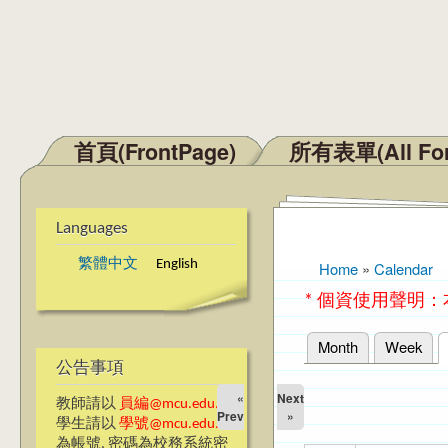
首頁(FrontPage)
所有表單(All Fo
Main menu
Languages
繁體中文
English
Home
»
Calendar
You are here
* 個資使用聲明
Month
Week
Primary tabs
公告事項
«
Next
教師請以
員編@mcu.edu.tw
Prev
»
學生請以
學號@mcu.edu.tw
為帳號, 密碼為校務系統密