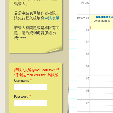
All day
碼登入。
若需申請表單製作者權限，
【教學暨學習資源
【教學暨學習資源中心
【教學暨學習資源中心
【資網處】efo
我愛銘傳我愛養樂
【財務處】工讀
【財務處】漏打
Before 01
請先行登入後填寫
申請表單
者申請
09/08/2025
09/08/2025
09/08/2025
09/02/2019
11/12/2021
11/15/2021
to
to
to
to
to
to
0
1
1
03/27/2013
to
若登入有問題或是權限有問
01
題，請洽資網處資服組 分
機1999
02
03
04
請以 "員編@mcu.edu.tw" 或
"學號@mcu.edu.tw" 為帳號
05
Username
*
06
Password
*
07