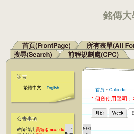
銘傳大學
首頁(FrontPage)
所有表單(All Fo
主選單
搜尋(Search)
前程規劃處(CPC)
語言
繁體中文
English
首頁
»
Calendar
您在這裡
* 個資使用聲明
月份
Week
主要索引標籤
公告事項
«
Next
教師請以
員編@mcu.edu.tw
Prev
»