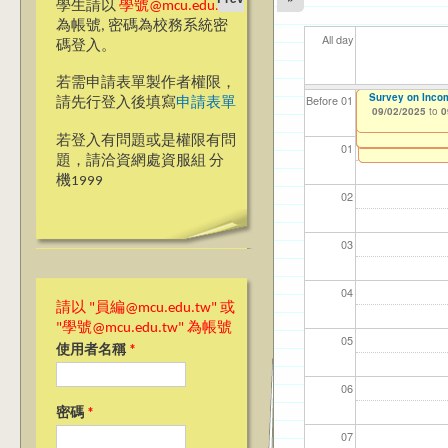
學生請以
學號@mcu.edu.tw
為帳號, 密碼為校務系統密
All day
碼登入。
若需申請表單製作者權限，
【教學暨學習資源中
【教學暨學習資源
Survey on Incom
【資網處】efor
我愛銘傳我愛養樂
【財務處】工讀
【財務處】漏打
11
11
11
【學
11
教務
商品
Before 01
請先行登入後填寫
申請表單
09/02/2025
to
0
學研習 Synchronous
Synchronous Onl
整合系統～表單製
校區)
錄
11/12/2021
04/1
02/0
03/0
07/1
09/1
11/0
11/0
to
09/01/2025
07/31/2027
to
0
09/01/2025
03/27/2013
09/02/2019
11/15/2021
to
to
to
to
1
若登入有問題或是權限有問
12/31/2027
09/30/2025
07/31/2027
01
題，請洽資網處資服組 分
機1999
02
03
04
請以 "員編@mcu.edu.tw" 或
"學號@mcu.edu.tw" 為帳號
05
使用者名稱
*
06
密碼
*
07