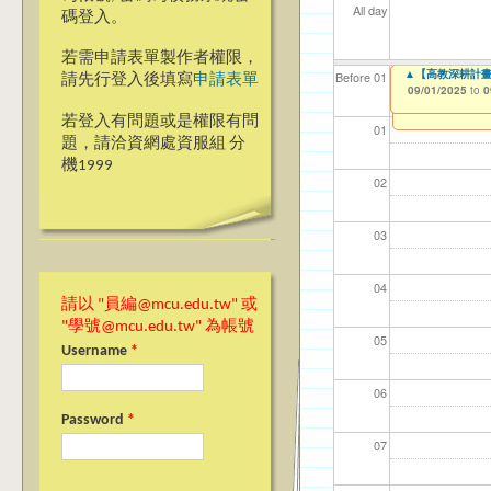
All day
碼登入。
若需申請表單製作者權限，
【教學暨學習資源中心】
銘傳講堂
▲【高教深耕計畫】
【資網處】efo
我愛銘傳我愛養樂
【財務處】工讀
【財務處】漏打
Before 01
請先行登入後填寫
申請表單
者申請
09/01/2025
09/01/2025
09/01/2025
09/02/2019
11/12/2021
11/15/2021
to
to
to
to
to
to
0
0
0
03/27/2013
to
若登入有問題或是權限有問
01
題，請洽資網處資服組 分
機1999
02
03
04
請以 "員編@mcu.edu.tw" 或
"學號@mcu.edu.tw" 為帳號
05
Username
*
06
Password
*
07