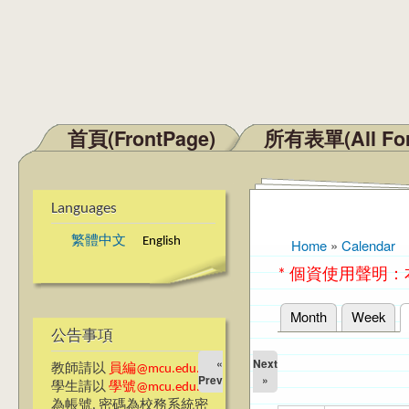
首頁(FrontPage)
所有表單(All Fo
Main menu
Languages
繁體中文
English
Home
»
Calendar
You are here
* 個資使用聲明
Month
Week
Primary tabs
公告事項
«
Next
教師請以
員編@mcu.edu.tw
Prev
»
學生請以
學號@mcu.edu.tw
為帳號, 密碼為校務系統密