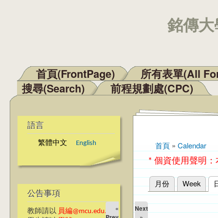
銘傳大學
首頁(FrontPage)
所有表單(All Fo
主選單
搜尋(Search)
前程規劃處(CPC)
語言
繁體中文
English
首頁
»
Calendar
您在這裡
* 個資使用聲明
月份
Week
主要索引標籤
公告事項
«
Next
教師請以
員編@mcu.edu.tw
Prev
»