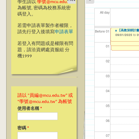
學生請以
學號@mcu.edu.tw
為帳號, 密碼為校務系統密
All day
碼登入。
若需申請表單製作者權限，
【教學暨學習資源
銘傳講堂
▲【高教深耕計畫】
【資網處】efor
我愛銘傳我愛養樂
【財務處】工讀
【財務處】漏打
11
11
11
【學
11
教務
Before 01
請先行登入後填寫
申請表單
Synchronous Onl
整合系統～表單製
校區)
錄
09/01/2025
09/01/2025
11/12/2021
04/1
02/0
03/0
07/1
09/1
11/0
to
to
to
0
0
09/01/2025
07/31/2027
to
0
03/27/2013
09/02/2019
11/15/2021
to
to
to
若登入有問題或是權限有問
12/31/2027
09/30/2025
07/31/2027
01
題，請洽資網處資服組 分
機1999
02
03
04
請以 "員編@mcu.edu.tw" 或
"學號@mcu.edu.tw" 為帳號
05
使用者名稱
*
06
密碼
*
07