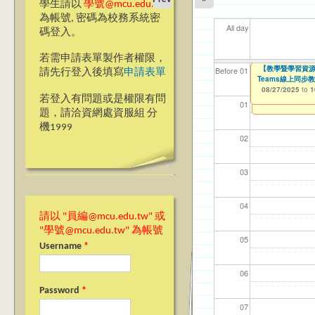
學生請以
學號@mcu.edu.tw
為帳號, 密碼為校務系統密
All day
碼登入。
若需申請表單製作者權限，
【人智系】銘傳大
【教學暨學習資源
【資網處】efor
我愛銘傳我愛養樂
【財務處】工讀
【財
11
11
11
【學
Before 01
請先行登入後填寫
申請表單
Teams線上同步教師教學
整合系統～表單製
校區)
08/24/2025
11/12/2021
11/1
04/1
02/0
03/0
07/1
to
to
0
07/31/2027
08/27/2025
03/27/2013
09/02/2019
to
to
to
1
若登入有問題或是權限有問
12/31/2027
09/30/2025
01
題，請洽資網處資服組 分
機1999
02
03
04
請以 "員編@mcu.edu.tw" 或
"學號@mcu.edu.tw" 為帳號
05
Username
*
06
Password
*
07