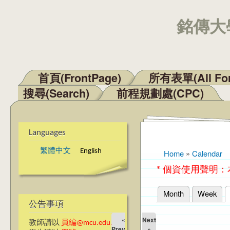
銘傳大學
首頁(FrontPage)
所有表單(All Fo
Main menu
搜尋(Search)
前程規劃處(CPC)
Languages
繁體中文
English
Home
»
Calendar
You are here
* 個資使用聲明
Month
Week
Primary tabs
公告事項
«
Next
教師請以
員編@mcu.edu.tw
Prev
»