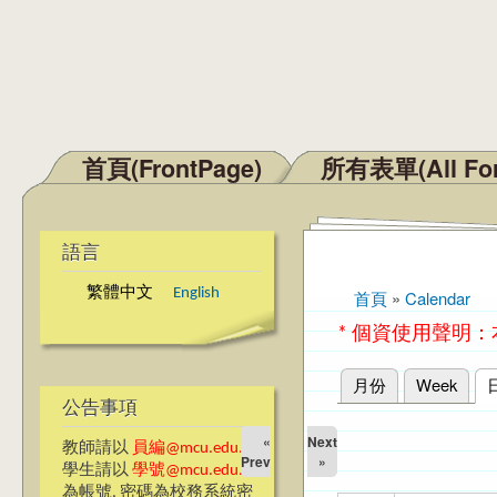
首頁(FrontPage)
所有表單(All Fo
主選單
語言
繁體中文
English
首頁
»
Calendar
您在這裡
* 個資使用聲明
月份
Week
主要索引標籤
公告事項
«
Next
教師請以
員編@mcu.edu.tw
Prev
»
學生請以
學號@mcu.edu.tw
為帳號, 密碼為校務系統密