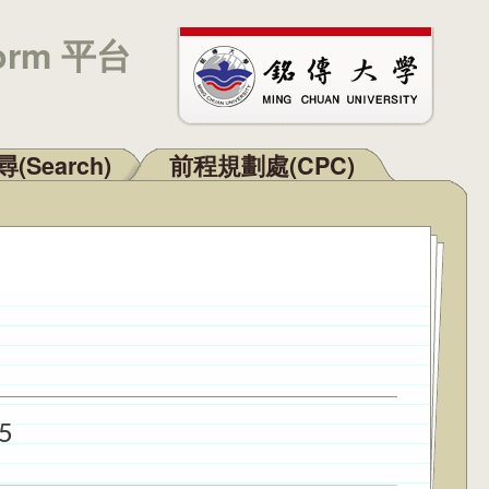
orm 平台
(Search)
前程規劃處(CPC)
5