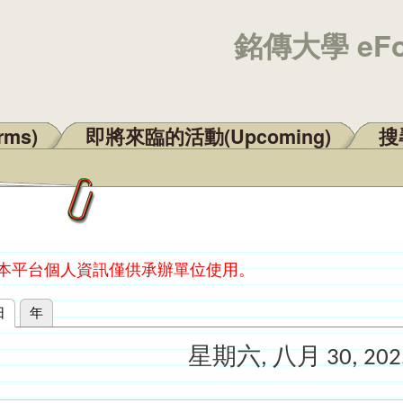
銘傳大學 eF
rms)
即將來臨的活動(Upcoming)
搜尋
：本平台個人資訊僅供承辦單位使用。
日
(作用中頁籤)
年
星期六, 八月 30, 202