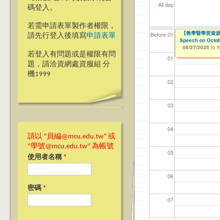
All day
碼登入。
若需申請表單製作者權限，
【人智系】銘傳大
【教學暨學習資源中心
【資網處】efo
我愛銘傳我愛養樂
【財務處】工讀
Before 01
請先行登入後填寫
申請表單
Speech on Octob
者申請
08/24/2025
09/02/2019
11/12/2021
to
to
to
0
08/27/2025
to
1
03/27/2013
to
若登入有問題或是權限有問
01
題，請洽資網處資服組 分
機1999
02
03
04
請以 "員編@mcu.edu.tw" 或
"學號@mcu.edu.tw" 為帳號
05
使用者名稱
*
06
密碼
*
07